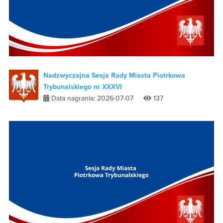
Nadzwyczajna Sesja Rady Miasta Piotrkowa
Trybunalskiego nr XXXVI
Data nagrania: 2026-07-07
137