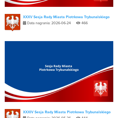
XXXV Sesja Rady Miasta Piotrkowa Trybunalskiego
Data nagrania: 2026-06-24
466
XXXIV Sesja Rady Miasta Piotrkowa Trybunalskiego