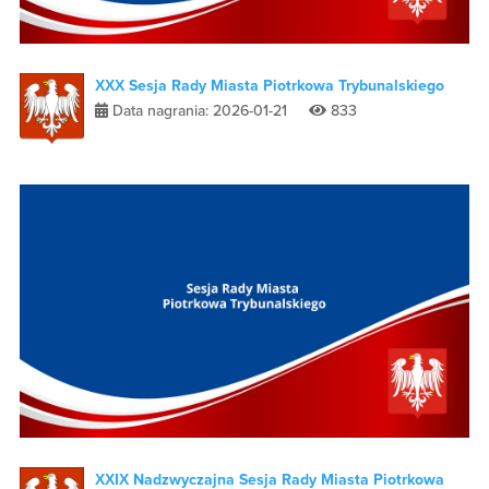
XXX Sesja Rady Miasta Piotrkowa Trybunalskiego
Data nagrania: 2026-01-21
833
XXIX Nadzwyczajna Sesja Rady Miasta Piotrkowa