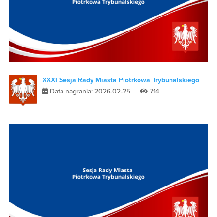
XXXI Sesja Rady Miasta Piotrkowa Trybunalskiego
Data nagrania: 2026-02-25
714