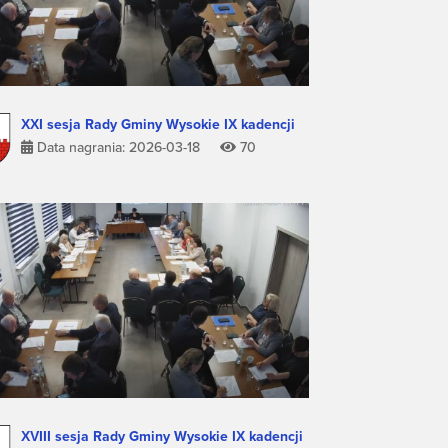
XXI sesja Rady Gminy Wysokie IX kadencji
Data nagrania: 2026-03-18
70
XVIII sesja Rady Gminy Wysokie IX kadencji