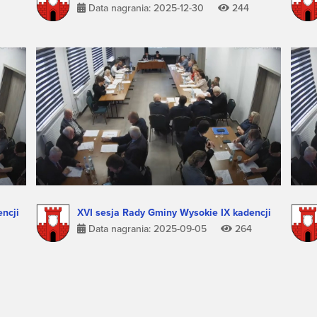
Data nagrania: 2025-12-30
244
ncji
XVI sesja Rady Gminy Wysokie IX kadencji
Data nagrania: 2025-09-05
264