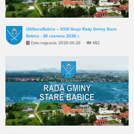
UGStareBabice – XXXI Sesja Rady Gminy Stare
Babice - 26 czerwca 2026 r.
Data nagrania: 2026-06-26
482