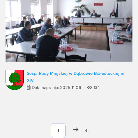
Sesja Rady Miejskiej w Dąbrowie Białostockiej nr
XIV
Data nagrania: 2025-11-06
134
4