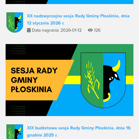
XX nadzwyczajna sesja Rady Gminy Płoskinia, dnia
12 stycznia 2026 r.
Data nagrania: 2026-01-12
126
XIX budżetowa sesja Rady Gminy Płoskinia, dnia 16
grudnia 2025 r.