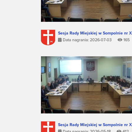
Sesja Rady Miejskiej w Sompolnie nr 
Data nagrania: 2026-07-03
165
Sesja Rady Miejskiej w Sompolnie nr X
Data nagrania: 2026-05-18
412