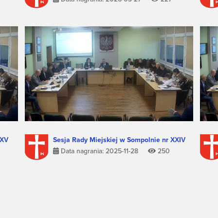
XXV
Sesja Rady Miejskiej w Sompolnie nr XXIV
Data nagrania: 2025-11-28
250