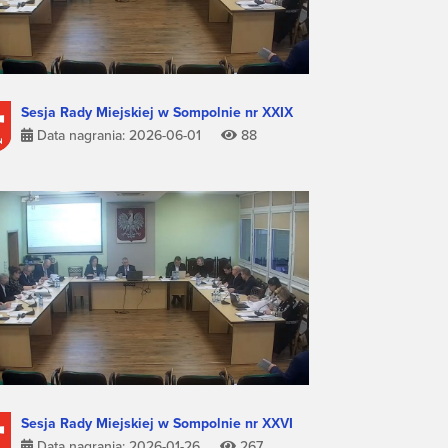
Sesja Rady Miejskiej w Sompolnie nr XXIX
Data nagrania: 2026-06-01
88
Sesja Rady Miejskiej w Sompolnie nr XXVI
Data nagrania: 2026-01-26
267