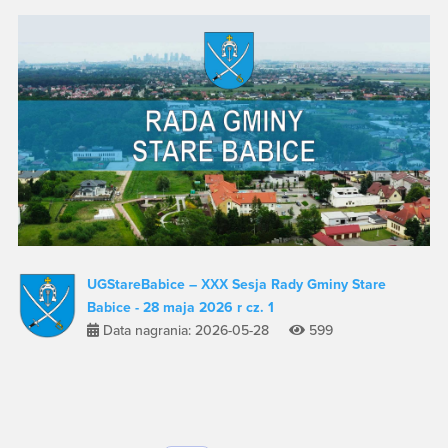
UGStareBabice – XXX Sesja Rady Gminy Stare
Babice - 28 maja 2026 r cz. 1
Data nagrania: 2026-05-28
599