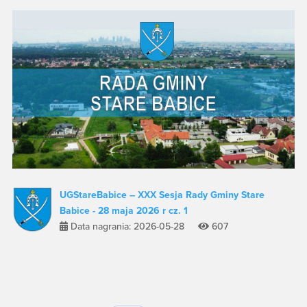
UGStareBabice – XXX Sesja Rady Gminy Stare
Babice - 28 maja 2026 r cz. 1
Data nagrania: 2026-05-28
607