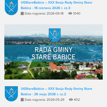
UGStareBabice – XXX Sesja Rady Gminy Stare
Babice - 18 czerwca 2026 r. cz.3
Data nagrania: 2026-06-18
1040
UGStareBabice – XXX Sesja Rady Gminy Stare
Babice - 29 maja 2026 r. cz.2
Data nagrania: 2026-05-29
402