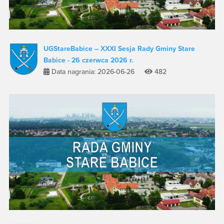
UGStareBabice – XXXI Sesja Rady Gminy Stare
Babice - 26 czerwca 2026 r.
Data nagrania: 2026-06-26
482