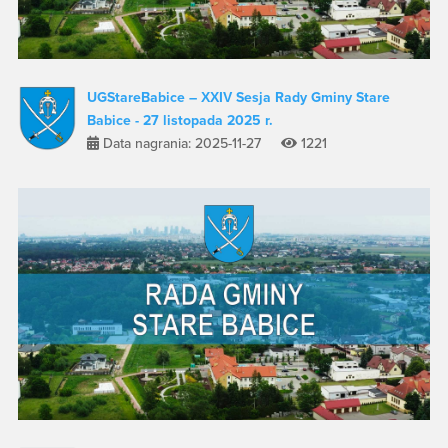
UGStareBabice – XXIV Sesja Rady Gminy Stare
Babice - 27 listopada 2025 r.
Data nagrania: 2025-11-27
1221