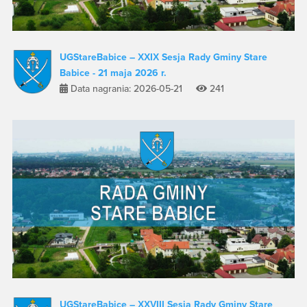
UGStareBabice – XXIX Sesja Rady Gminy Stare
Babice - 21 maja 2026 r.
Data nagrania: 2026-05-21
241
UGStareBabice – XXVIII Sesja Rady Gminy Stare